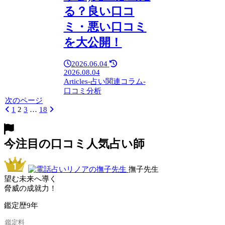
る？良い口コ
ミ・悪い口コミ
を大公開！
2026.06.04
2026.08.04
Articles-占い関連コラム-
口コミ分析
次のページ
前
1
2
3
…
18
次
へ
へ
今注目の口コミ人気占い師
撫子先生
望む未来へ導く
脅威の成就力！
鑑定歴
9年
鑑定料