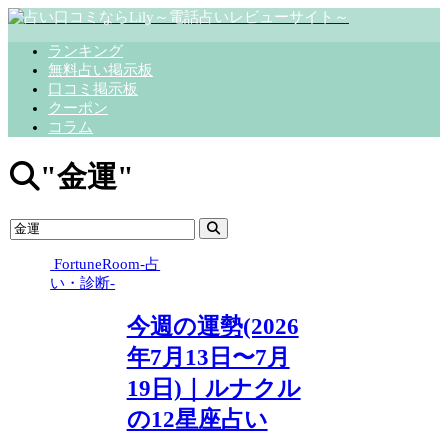
ランキング
無料占い掲示板
口コミ掲示板
クーポン
コラム
"金運"
FortuneRoom-占
い・診断-
今週の運勢(2026
年7月13日〜7月
19日)｜ルナクル
の12星座占い