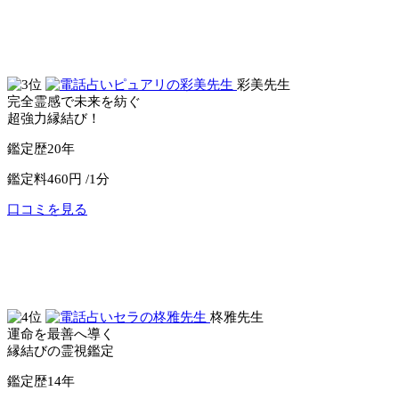
電話占いウィル
彩美先生
完全霊感で未来を紡ぐ
超強力縁結び！
鑑定歴
20年
鑑定料
460円 /1分
口コミを見る
公式サイトへ
電話占いピュアリ
柊雅先生
運命を最善へ導く
縁結びの霊視鑑定
鑑定歴
14年