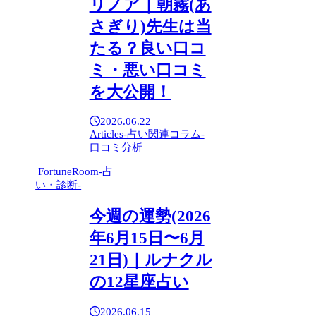
リノア｜朝霧(あ
さぎり)先生は当
たる？良い口コ
ミ・悪い口コミ
を大公開！
2026.06.22
Articles-占い関連コラム-
口コミ分析
FortuneRoom-占
い・診断-
今週の運勢(2026
年6月15日〜6月
21日)｜ルナクル
の12星座占い
2026.06.15