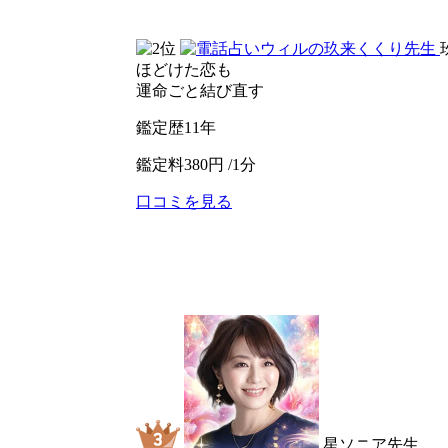
電話占いリノア
ほどけた恋も
運命ごと結び直す
鑑定歴
11年
鑑定料
380円 /1分
口コミを見る
公式サイトへ
電話占いウィル
星ソニア先生