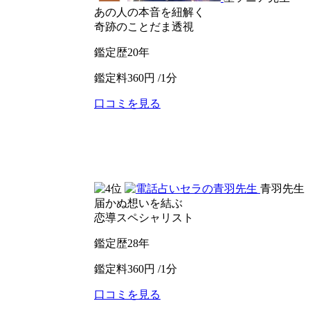
あの人の本音を紐解く
奇跡のことだま透視
鑑定歴
20年
鑑定料
360円 /1分
口コミを見る
公式サイトへ
電話占いピュアリ
青羽先生
届かぬ想いを結ぶ
恋導スペシャリスト
鑑定歴
28年
鑑定料
360円 /1分
口コミを見る