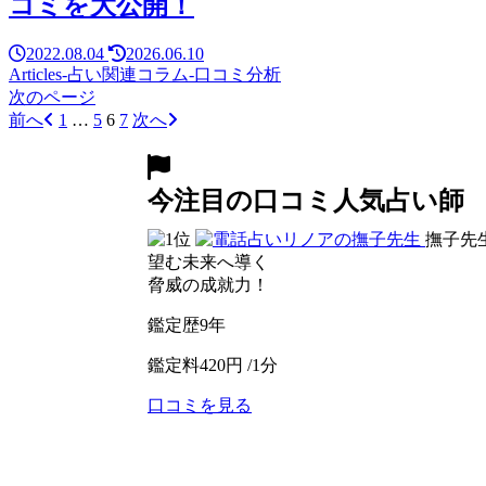
コミを大公開！
2022.08.04
2026.06.10
Articles-占い関連コラム-
口コミ分析
次のページ
前へ
1
…
5
6
7
次へ
今注目の口コミ人気占い師
撫子先
望む未来へ導く
脅威の成就力！
鑑定歴
9年
鑑定料
420円 /1分
口コミを見る
公式サイトへ