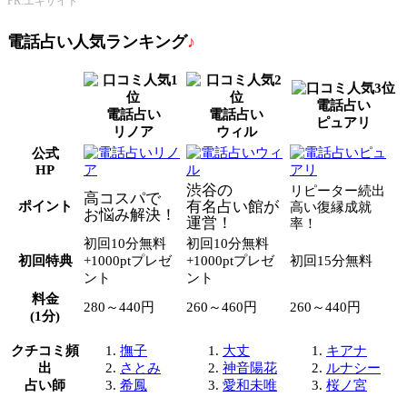
PR:エキサイト
電話占い人気ランキング
♪
電話占い
電話占い
電話占い
ピュアリ
リノア
ウィル
公式
HP
渋谷の
リピーター続出
高コスパで
有名占い館が
ポイント
高い復縁成就
お悩み解決！
運営！
率！
初回10分無料
初回10分無料
初回特典
+1000ptプレゼ
+1000ptプレゼ
初回15分無料
ント
ント
料金
280～440円
260～460円
260～440円
(1分)
クチコミ頻
撫子
大丈
キアナ
出
さとみ
神音陽花
ルナシー
占い師
希鳳
愛和未唯
桜ノ宮