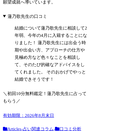
願望成就へ導いています。
蓮乃歌先生の口コミ
結婚について蓮乃歌先生に相談して2
年弱、今年の4月に入籍することにな
りました！ 蓮乃歌先生には出会う時
期や出会い方、アプローチの仕方や
見極め方など色々なことを相談し
て、そのたび的確なアドバイスをし
てくれました。 そのおかげでやっと
結婚できそうです！
＼初回10分無料鑑定！蓮乃歌先生に占って
もらう／
有効期限：2026年8月末日
Articles-占い関連コラム-
口コミ分析