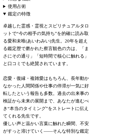
使用占術
鑑定の特徴
卓越した霊感・霊視とスピリチュアルタロ
ットで“今の相手の気持ち”を的確に読み取
る愛和未唯(あいわみい)先生。20年を超え
る鑑定歴で磨かれた察言観色の力は、「ま
さにその通り」「短時間で核心に触れる」
と口コミでも絶賛されています。
恋愛・復縁・複雑愛
はもちろん、長年動か
なかった人間関係や仕事の停滞が一気に好
転したという報告も多数。過去の出来事の
検証から未来の展開まで、あなたが進むべ
き“本当のタイミング”をストレートに伝え
てくれる先生です。
優しい声と温かい言葉に触れた瞬間、不安
がすっと溶けていく――そんな特別な鑑定