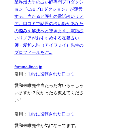
業界最大手の占い師専門プロダクシ
ョン『CSEプロダクション』が運営
する、当たると評判の電話占いリノ
ア。口コミで話題の占い師があなた
の悩みを解決へと導きます。電話占
いリノアがおすすめする在籍占い
師・愛和未唯（アイワミイ）先生の
プロフィールをご...
fortune-linoa.jp
引用：
Lilyに投稿された口コミ
愛和未唯先生当たった方いらっしゃ
いますか？良かったら教えてくださ
い！
引用：
Lilyに投稿された口コミ
愛和未唯先生が気になってます。