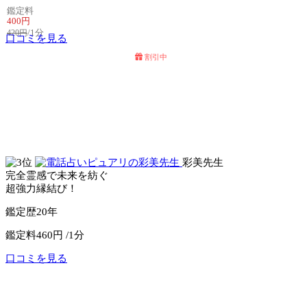
鑑定料
400円
/1分
420円
口コミを見る
割引中
電話占いセラ
電話占いウィル
彩美先生
完全霊感で未来を紡ぐ
超強力縁結び！
鑑定歴
20年
鑑定料
460円 /1分
口コミを見る
公式サイトへ