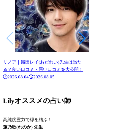
リノア｜織田レイ(おだれい)先生は当た
リノア｜水鏡(かがみ
る？良い口コミ・悪い口コミを大公開！
口コミ・悪い口コミ
2026.08.04
2026.08.05
2026.07.13
Lilyオススメの占い師
高純度霊力で縁を結ぶ！
蓮乃歌(れのか) 先生