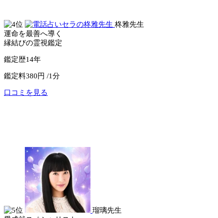
電話占いピュアリ
柊雅先生
運命を最善へ導く
縁結びの霊視鑑定
鑑定歴
14年
鑑定料
380円 /1分
口コミを見る
公式サイトへ
電話占いセラ
瑠璃先生