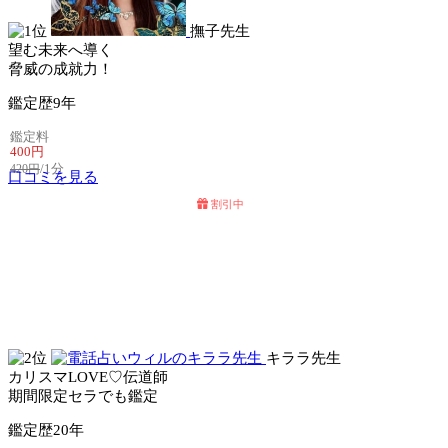
撫子先生
望む未来へ導く
脅威の成就力！
鑑定歴
9年
鑑定料
400円
/1分
420円
口コミを見る
割引中
電話占いセラ
電話占いリノア
キララ先生
カリスマLOVE♡伝道師
期間限定セラでも鑑定
鑑定歴
20年