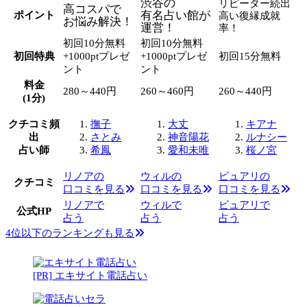
渋谷の
リピーター続出
高コスパで
有名占い館が
ポイント
高い復縁成就
お悩み解決！
運営！
率！
初回10分無料
初回10分無料
初回特典
+1000ptプレゼ
+1000ptプレゼ
初回15分無料
ント
ント
料金
280～440円
260～460円
260～440円
(1分)
クチコミ頻
撫子
大丈
キアナ
出
さとみ
神音陽花
ルナシー
占い師
希鳳
愛和未唯
桜ノ宮
リノアの
ウィルの
ピュアリの
クチコミ
口コミを見る
口コミを見る
口コミを見る
リノアで
ウィルで
ピュアリで
公式HP
占う
占う
占う
4位以下のランキングも見る
[PR] エキサイト電話占い