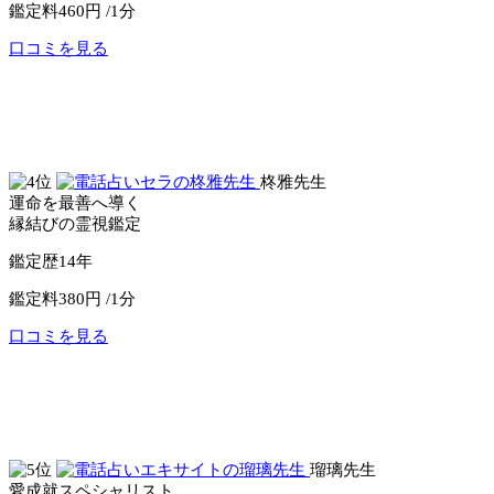
鑑定料
460円 /1分
口コミを見る
公式サイトへ
電話占いピュアリ
柊雅先生
運命を最善へ導く
縁結びの霊視鑑定
鑑定歴
14年
鑑定料
380円 /1分
口コミを見る
公式サイトへ
電話占いセラ
瑠璃先生
愛成就スペシャリスト