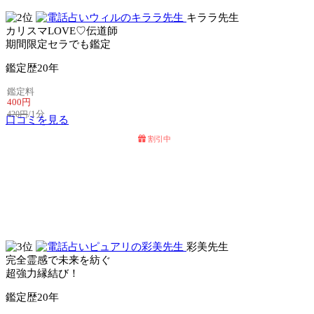
キララ先生
カリスマLOVE♡伝道師
期間限定セラでも鑑定
鑑定歴
20年
鑑定料
400円
/1分
420円
口コミを見る
割引中
電話占いセラ
電話占いウィル
彩美先生
完全霊感で未来を紡ぐ
超強力縁結び！
鑑定歴
20年