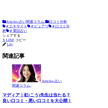
2026.05.18
Articles-占い関連コラム-
口コミ分析
＃エキサイト
＃ピュアリ
＃口コミ分
析
＃電話占い
シェアする
X
LINE
コピー
Lily
関連記事
Articles-占い
関連コラム-
マディア｜虹(こう)先生は当たる？
良い口コミ・悪い口コミを大公開！