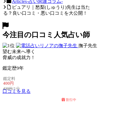
Articles-占い関連コラム-
ピュアリ｜愁梨(しゅうり)先生は当た
る？良い口コミ・悪い口コミを大公開！
今注目の口コミ人気占い師
撫子先生
望む未来へ導く
脅威の成就力！
鑑定歴
9年
鑑定料
400円
/1分
420円
口コミを見る
割引中
電話占いセラ
電話占いリノア