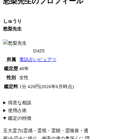
愁梨先生のプロフィール
しゅうり
愁梨先生
DATE
所属
電話占いピュアリ
鑑定歴
40年
性別
女性
鑑定料
1分 420円(2026年6月時点)
得意な相談
使用占術
鑑定の特徴
五大霊力(霊感・霊視・霊聴・霊嗅覚・透
視)を巧みに操り、相手の魂の奥深くに
隠