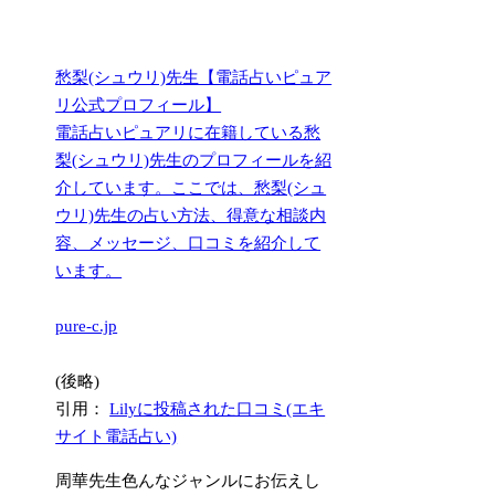
愁梨(シュウリ)先生【電話占いピュア
リ公式プロフィール】
電話占いピュアリに在籍している愁
梨(シュウリ)先生のプロフィールを紹
介しています。ここでは、愁梨(シュ
ウリ)先生の占い方法、得意な相談内
容、メッセージ、口コミを紹介して
います。
pure-c.jp
(後略)
引用：
Lilyに投稿された口コミ(エキ
サイト電話占い)
周華先生色んなジャンルにお伝えし