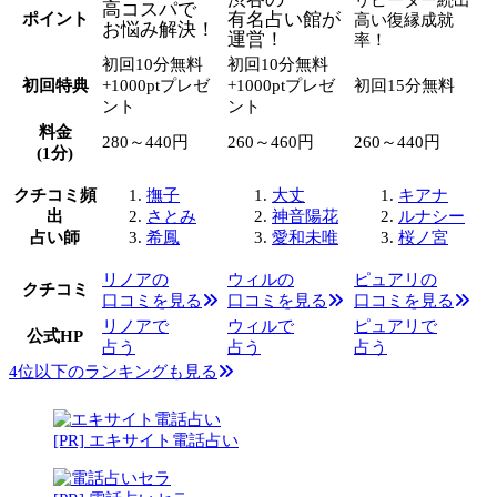
高コスパで
有名占い館が
ポイント
高い復縁成就
お悩み解決！
運営！
率！
初回10分無料
初回10分無料
初回特典
+1000ptプレゼ
+1000ptプレゼ
初回15分無料
ント
ント
料金
280～440円
260～460円
260～440円
(1分)
クチコミ頻
撫子
大丈
キアナ
出
さとみ
神音陽花
ルナシー
占い師
希鳳
愛和未唯
桜ノ宮
リノアの
ウィルの
ピュアリの
クチコミ
口コミを見る
口コミを見る
口コミを見る
リノアで
ウィルで
ピュアリで
公式HP
占う
占う
占う
4位以下のランキングも見る
[PR] エキサイト電話占い