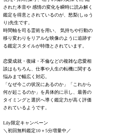
された本音
や
感情の変化
を瞬時に読み解く
鑑定を得意とされているのが、愁梨(しゅう
り)先生です。
時間軸を司る霊術を用い、
気持ちや行動の
移り変わり
をリアルな映像のように追跡す
る鑑定スタイルが特徴とされています。
恋愛成就・復縁・不倫
などの複雑な恋愛相
談はもちろん、仕事や人生の転機に関する
悩みまで幅広く対応。
「なぜ今この状況にあるのか」「これから
何が起こるのか」を具体的に示し、最善の
タイミングと選択へ導く鑑定力が高く評価
されているようです。
Lily限定キャンペーン
＼初回無料鑑定10＋5分増量中／