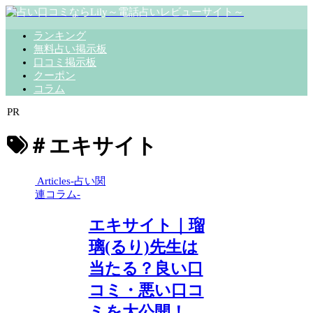
ランキング
無料占い掲示板
口コミ掲示板
クーポン
コラム
PR
＃エキサイト
Articles-占い関
連コラム-
エキサイト｜瑠
璃(るり)先生は
当たる？良い口
コミ・悪い口コ
ミを大公開！