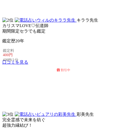
電話占いリノア
キララ先生
カリスマLOVE♡伝道師
期間限定セラでも鑑定
鑑定歴
20年
鑑定料
400円
/1分
420円
口コミを見る
割引中
電話占いセラ
電話占いウィル
彩美先生
完全霊感で未来を紡ぐ
超強力縁結び！