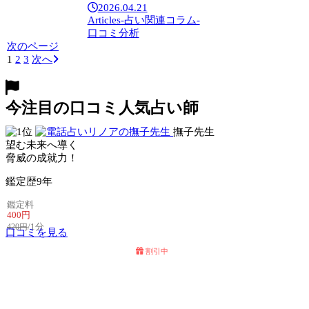
2026.04.21
Articles-占い関連コラム-
口コミ分析
次のページ
1
2
3
次へ
今注目の口コミ人気占い師
撫子先生
望む未来へ導く
脅威の成就力！
鑑定歴
9年
鑑定料
400円
/1分
420円
口コミを見る
割引中
電話占いセラ