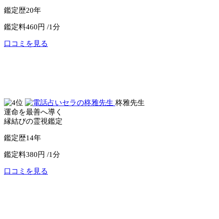
鑑定歴
20年
鑑定料
460円 /1分
口コミを見る
公式サイトへ
電話占いピュアリ
柊雅先生
運命を最善へ導く
縁結びの霊視鑑定
鑑定歴
14年
鑑定料
380円 /1分
口コミを見る
公式サイトへ
電話占いセラ