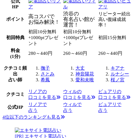
公式
HP
渋谷の
リピーター続出
高コスパで
有名占い館が
ポイント
高い復縁成就
お悩み解決！
運営！
率！
初回10分無料
初回10分無料
初回特典
+1000ptプレゼ
+1000ptプレゼ
初回15分無料
ント
ント
料金
280～440円
260～460円
260～440円
(1分)
クチコミ頻
撫子
大丈
キアナ
出
さとみ
神音陽花
ルナシー
占い師
希鳳
愛和未唯
桜ノ宮
リノアの
ウィルの
ピュアリの
クチコミ
口コミを見る
口コミを見る
口コミを見る
リノアで
ウィルで
ピュアリで
公式HP
占う
占う
占う
4位以下のランキングも見る
[PR] エキサイト電話占い