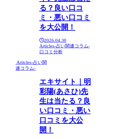
る？良い口コ
ミ・悪い口コミ
を大公開！
2026.04.30
Articles-占い関連コラム-
口コミ分析
Articles-占い関
連コラム-
エキサイト｜明
彩陽(あさひ)先
生は当たる？良
い口コミ・悪い
口コミを大公
開！