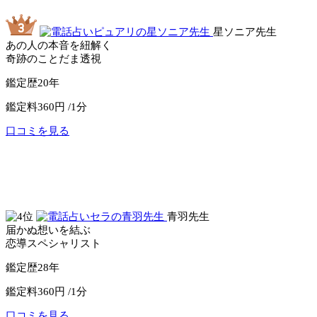
星ソニア先生
あの人の本音を紐解く
奇跡のことだま透視
鑑定歴
20年
鑑定料
360円 /1分
口コミを見る
公式サイトへ
電話占いピュアリ
青羽先生
届かぬ想いを結ぶ
恋導スペシャリスト
鑑定歴
28年
鑑定料
360円 /1分
口コミを見る