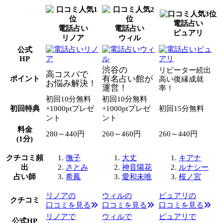
電話占い
電話占い
電話占い
ピュアリ
リノア
ウィル
公式
HP
渋谷の
リピーター続出
高コスパで
有名占い館が
ポイント
高い復縁成就
お悩み解決！
運営！
率！
初回10分無料
初回10分無料
初回特典
+1000ptプレゼ
+1000ptプレゼ
初回15分無料
ント
ント
料金
280～440円
260～460円
260～440円
(1分)
クチコミ頻
撫子
大丈
キアナ
出
さとみ
神音陽花
ルナシー
占い師
希鳳
愛和未唯
桜ノ宮
リノアの
ウィルの
ピュアリの
クチコミ
口コミを見る
口コミを見る
口コミを見る
リノアで
ウィルで
ピュアリで
公式HP