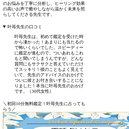
のお悩みを丁寧に分析し、ヒーリング効果
の高いお声で癒やしながら温かく未来を照
らしてくださる先生です。
叶苺先生の口コミ
叶苺先生は、初めて鑑定を受けた時
から凄かった！あまりにも当たるの
で怖いくらいでした。スピーディー
に鑑定が進むので、ついあれもこれ
もと聞いてしまうんですが、どんな
質問にもサクサクと答えていただけ
てスッキリ！彼のこともよく見えて
いて、先生のアドバイスのおかげで
ついに彼とお付き合いすることにな
りました！本当に叶苺先生のおかげ
です。（30代女性）
＼初回10分無料鑑定！叶苺先生に占っても
らう／