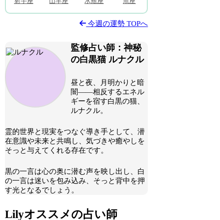
射手座
山羊座
水瓶座
魚座
今週の運勢 TOPへ
監修占い師：神秘
の白黒猫
ルナクル
昼と夜、月明かりと暗
闇――相反するエネル
ギーを宿す白黒の猫、
ルナクル。
霊的世界と現実をつなぐ導き手として、潜
在意識や未来と共鳴し、気づきや癒やしを
そっと与えてくれる存在です。
黒の一言は心の奥に潜む声を映し出し、白
の一言は迷いを包み込み、そっと背中を押
す光となるでしょう。
Lilyオススメの占い師