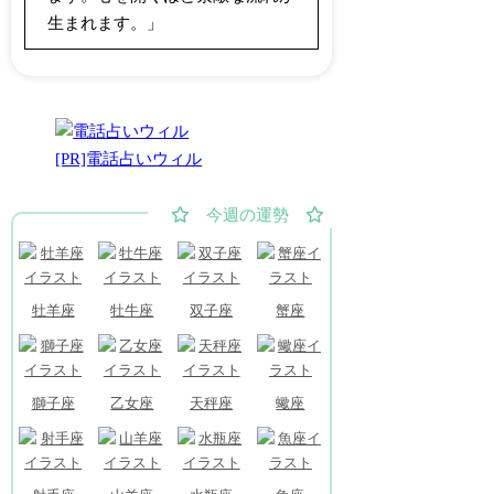
生まれます。」
[PR]電話占いウィル
牡羊座
牡牛座
双子座
蟹座
獅子座
乙女座
天秤座
蠍座