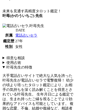
未来を見通す高精度タロット鑑定！
叶苺(かのういちご) 先生
DATE
所属
電話占いセラ
鑑定歴
27年
性別
女性
得意な相談
使用占術
叶苺先生の特徴
大手電話占いサイトで絶大な人気を誇った
叶苺先生が電話占いセラで電撃復帰！ 幼少
の頃より培ったタロット鑑定により、お相
手の気持ちを深く読み解くことを得意とさ
れている叶苺先生。 生年月日による鑑定で
は、生まれ持ったご縁を視ることでより効
果的なアドバイスも可能としています。 複
雑な恋愛、不倫、結婚や復縁など、相談者