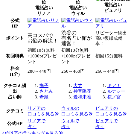
電話占い
電話占い
電話占い
ピュアリ
リノア
ウィル
公式
HP
渋谷の
リピーター続出
高コスパで
有名占い館が
ポイント
高い復縁成就
お悩み解決！
運営！
率！
初回10分無料
初回10分無料
初回特典
+1000ptプレゼ
+1000ptプレゼ
初回15分無料
ント
ント
料金
280～440円
260～460円
260～440円
(1分)
クチコミ頻
撫子
大丈
キアナ
出
さとみ
神音陽花
ルナシー
占い師
希鳳
愛和未唯
桜ノ宮
リノアの
ウィルの
ピュアリの
クチコミ
口コミを見る
口コミを見る
口コミを見る
リノアで
ウィルで
ピュアリで
公式HP
占う
占う
占う
4位以下のランキングも見る