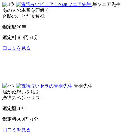
星ソニア先生
あの人の本音を紐解く
奇跡のことだま透視
鑑定歴
20年
鑑定料
360円 /1分
口コミを見る
公式サイトへ
電話占いピュアリ
青羽先生
届かぬ想いを結ぶ
恋導スペシャリスト
鑑定歴
28年
鑑定料
360円 /1分
口コミを見る