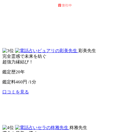
割引中
電話占いセラ
電話占いウィル
彩美先生
完全霊感で未来を紡ぐ
超強力縁結び！
鑑定歴
20年
鑑定料
460円 /1分
口コミを見る
公式サイトへ
電話占いピュアリ
柊雅先生