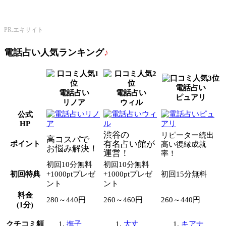
エキサイト電話占い
PR:エキサイト
電話占い人気ランキング
♪
電話占い
電話占い
電話占い
ピュアリ
リノア
ウィル
公式
HP
渋谷の
リピーター続出
高コスパで
有名占い館が
ポイント
高い復縁成就
お悩み解決！
運営！
率！
初回10分無料
初回10分無料
初回特典
+1000ptプレゼ
+1000ptプレゼ
初回15分無料
ント
ント
料金
280～440円
260～460円
260～440円
(1分)
クチコミ頻
撫子
大丈
キアナ