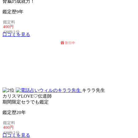
脅威の成就力！
鑑定歴
9年
鑑定料
400円
/1分
420円
口コミを見る
割引中
電話占いセラ
電話占いリノア
キララ先生
カリスマLOVE♡伝道師
期間限定セラでも鑑定
鑑定歴
20年
鑑定料
400円
/1分
420円
口コミを見る