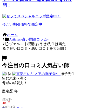
開！
今だけ割引価格で鑑定中！
ホーム
Articles-占い関連コラム-
ヴェルニ｜櫻清(おうせ)先生は当た
る？良い口コミ・悪い口コミを大公開！
今注目の口コミ人気占い師
撫子先生
望む未来へ導く
脅威の成就力！
鑑定歴
9年
鑑定料
400円
/1分
420円