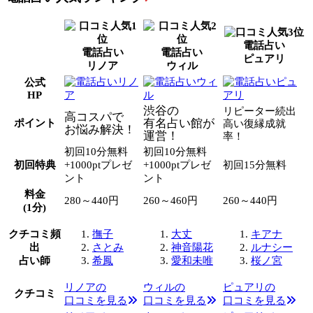
電話占い
電話占い
電話占い
ピュアリ
リノア
ウィル
公式
HP
渋谷の
リピーター続出
高コスパで
有名占い館が
ポイント
高い復縁成就
お悩み解決！
運営！
率！
初回10分無料
初回10分無料
初回特典
+1000ptプレゼ
+1000ptプレゼ
初回15分無料
ント
ント
料金
280～440円
260～460円
260～440円
(1分)
クチコミ頻
撫子
大丈
キアナ
出
さとみ
神音陽花
ルナシー
占い師
希鳳
愛和未唯
桜ノ宮
リノアの
ウィルの
ピュアリの
クチコミ
口コミを見る
口コミを見る
口コミを見る