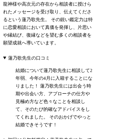
龍神様や高次元の存在から相談者に授けら
れたメッセージを受け取り、伝えてくださ
るという蓮乃歌先生。 その鋭い鑑定力は特
に恋愛相談において真価を発揮し、片思い
や縁結び、復縁などを望む多くの相談者を
願望成就へ導いています。
蓮乃歌先生の口コミ
結婚について蓮乃歌先生に相談して2
年弱、今年の4月に入籍することにな
りました！ 蓮乃歌先生には出会う時
期や出会い方、アプローチの仕方や
見極め方など色々なことを相談し
て、そのたび的確なアドバイスをし
てくれました。 そのおかげでやっと
結婚できそうです！