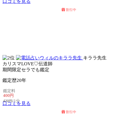
口コミを見る
割引中
電話占いセラ
電話占いリノア
キララ先生
カリスマLOVE♡伝道師
期間限定セラでも鑑定
鑑定歴
20年
鑑定料
400円
/1分
420円
口コミを見る
割引中
電話占いセラ