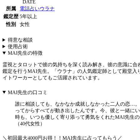
DATE
所属
電話占いウラナ
鑑定歴
5年以上
性別
女性
得意な相談
使用占術
MAI先生の特徴
霊視とタロットで彼の気持ちを深く読み解き、彼の意識に合
鑑定を行うMAI先生。「ウラナ」の人気鑑定師として殿堂入
イトワーカーとしてもご活躍されています。
MAI先生の口コミ
誰に相談しても、なかなか成就しなかった二人の恋…。
ってからすべてが動き出したんです。今、彼と一緒にい
時も、いつも優しく寄り添って勇気をくれたMAI先生
（40代女性）
＼初回最大4000円お得！！MAI先生に占ってもらう／