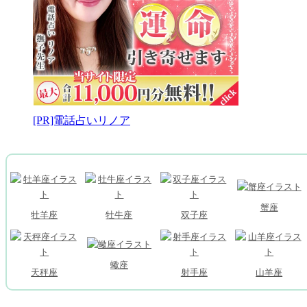
[PR]電話占いリノア
蟹座
牡羊座
牡牛座
双子座
蠍座
天秤座
射手座
山羊座