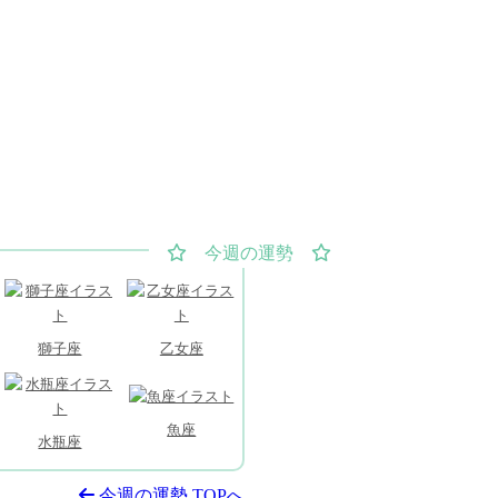
獅子座
乙女座
魚座
水瓶座
今週の運勢 TOPへ