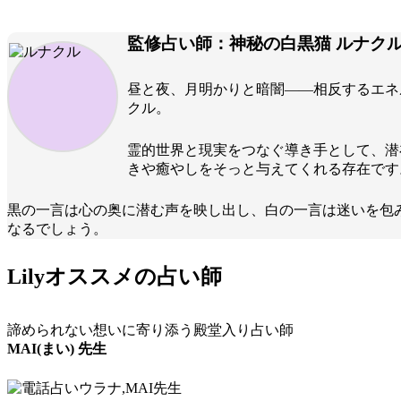
監修占い師：神秘の白黒猫
ルナク
昼と夜、月明かりと暗闇――相反するエネ
クル。
霊的世界と現実をつなぐ導き手として、潜
きや癒やしをそっと与えてくれる存在です
黒の一言は心の奥に潜む声を映し出し、白の一言は迷いを包
なるでしょう。
Lilyオススメの占い師
諦められない想いに寄り添う殿堂入り占い師
MAI(まい) 先生