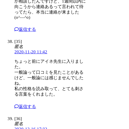
か相談したんですけど、1週間以内に
向こうから連絡あるって言われて待
ってたら、本当に連絡が来ました
(o^―^o)
返信する
[35]
匿名
2020-11-20 11:42
ちょっと前にアイネ先生に入りまし
た。
一般論って口コミを見たことがある
けど、一般論には感じませんでした
ね。
私の性格を読み取って、とても刺さ
る言葉をくれました。
返信する
[36]
匿名
2020-12-16 17:32