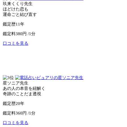
玖来くくり先生
ほどけた恋も
運命ごと結び直す
鑑定歴
11年
鑑定料
380円 /1分
口コミを見る
公式サイトへ
電話占いウィル
星ソニア先生
あの人の本音を紐解く
奇跡のことだま透視
鑑定歴
20年
鑑定料
360円 /1分
口コミを見る