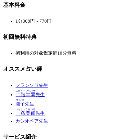
基本料金
1分308円～770円
初回無料特典
初利用の対象鑑定師10分無料
オススメ占い師
フランソワ先生
ニカイドウツバサ
二階堂翼
先生
リンコ
凛子
先生
いちじょうみつる
一条美鶴
先生
カシオペア先生
サービス紹介