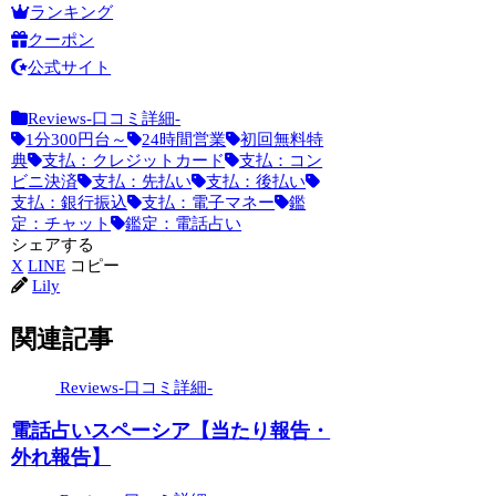
ランキング
クーポン
公式サイト
Reviews-口コミ詳細-
1分300円台～
24時間営業
初回無料特
典
支払：クレジットカード
支払：コン
ビニ決済
支払：先払い
支払：後払い
支払：銀行振込
支払：電子マネー
鑑
定：チャット
鑑定：電話占い
シェアする
X
LINE
コピー
Lily
関連記事
Reviews-口コミ詳細-
電話占いスペーシア【当たり報告・
外れ報告】