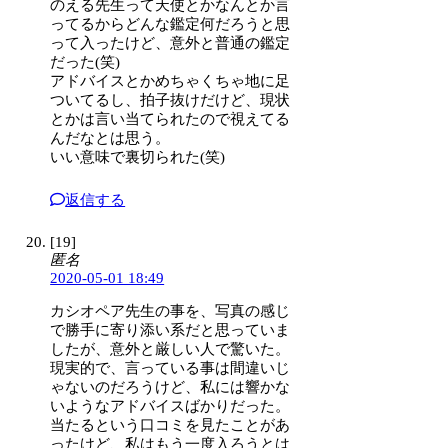
のえる先生って天使とかなんとか言
ってるからどんな鑑定何だろうと思
って入ったけど、意外と普通の鑑定
だった(笑)
アドバイスとかめちゃくちゃ地に足
ついてるし、拍子抜けだけど、現状
とかは言い当てられたので視えてる
んだなとは思う。
いい意味で裏切られた(笑)
返信する
[19]
匿名
2020-05-01 18:49
カシオペア先生の事を、写真の感じ
で勝手に寄り添い系だと思っていま
したが、意外と厳しい人で驚いた。
現実的で、言っている事は間違いじ
ゃないのだろうけど、私には響かな
いようなアドバイスばかりだった。
当たるという口コミを見たことがあ
ったけど、私はもう一度入ろうとは