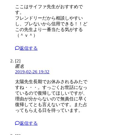
ここはサイファ先生がおすすめで
す。
フレンドリーだから相談しやすい
し、ブレないから信用できる！！ど
この先生より一番当たる気がする
（＾ｖ＾）
返信する
[2]
匿名
2019-02-26 19:32
太陽先生長期でお休みされるみたで
すね・・・。すっごくお世話になっ
ているので復帰してほしいですが、
理由が分からないので無責任に早く
復帰してとも言えないです。また占
ってもらえる日を待っています。
返信する