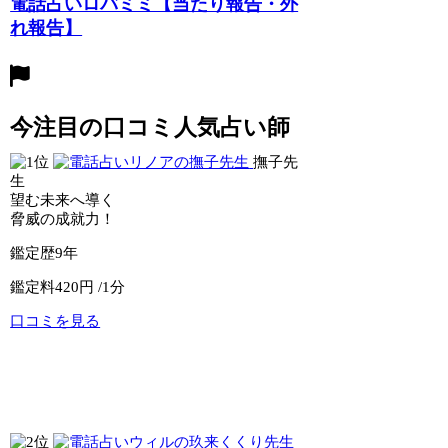
電話占いロバミミ【当たり報告・外
れ報告】
今注目の口コミ人気占い師
撫子先
生
望む未来へ導く
脅威の成就力！
鑑定歴
9年
鑑定料
420円 /1分
口コミを見る
公式サイトへ
電話占いリノア