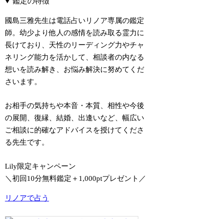
鑑定の特徴
國島三雅先生は電話占いリノア専属の鑑定
師。幼少より他人の感情を読み取る霊力に
長けており、天性のリーディング力やチャ
ネリング能力を活かして、相談者の内なる
想いを読み解き、お悩み解決に努めてくだ
さいます。
お相手の気持ちや本音・本質、相性や今後
の展開、復縁、結婚、出逢いなど、幅広い
ご相談に的確なアドバイスを授けてくださ
る先生です。
Lily限定キャンペーン
＼初回10分無料鑑定＋1,000ptプレゼント／
リノアで占う