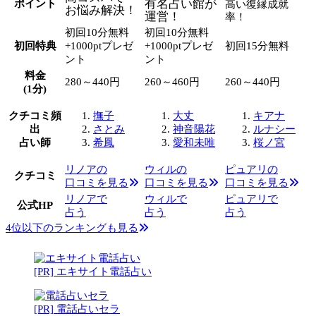
有名占い館が
ポイント
高い復縁成就
お悩み解決！
運営！
率！
初回10分無料
初回10分無料
初回特典
+1000ptプレゼ
+1000ptプレゼ
初回15分無料
ント
ント
料金
280～440円
260～460円
260～440円
(1分)
クチコミ頻
撫子
大丈
キアナ
出
さとみ
神音陽花
ルナシー
占い師
希鳳
愛和未唯
桜ノ宮
リノアの
ウィルの
ピュアリの
クチコミ
口コミを見る
口コミを見る
口コミを見る
リノアで
ウィルで
ピュアリで
公式HP
占う
占う
占う
4位以下のランキングも見る
[PR] エキサイト電話占い
[PR] 電話占いセラ