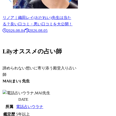
リノア｜織田レイ(おだれい)先生は当た
リノア｜水鏡(かがみ
る？良い口コミ・悪い口コミを大公開！
口コミ・悪い口コミ
2026.08.04
2026.08.05
2026.07.13
Lilyオススメの占い師
諦められない想いに寄り添う殿堂入り占い
師
MAI(まい) 先生
DATE
所属
電話占いウラナ
鑑定歴
5年以上