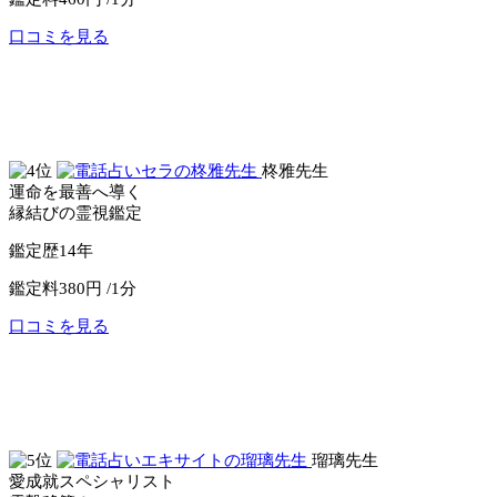
口コミを見る
公式サイトへ
電話占いピュアリ
柊雅先生
運命を最善へ導く
縁結びの霊視鑑定
鑑定歴
14年
鑑定料
380円 /1分
口コミを見る
公式サイトへ
電話占いセラ
瑠璃先生
愛成就スペシャリスト