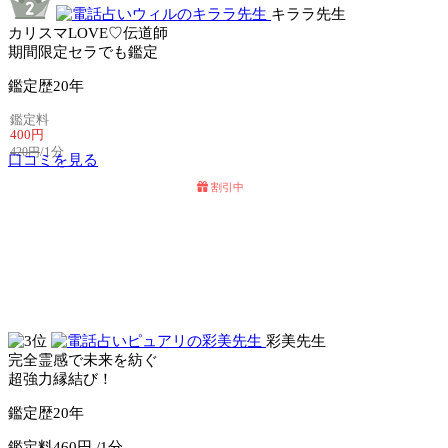
キララ先生
カリスマLOVE♡伝道師
期間限定セラでも鑑定
鑑定歴
20年
鑑定料
400円
/1分
420円
口コミを見る
割引中
電話占いセラ
電話占いウィル
彩美先生
完全霊感で未来を紡ぐ
超強力縁結び！
鑑定歴
20年
鑑定料
460円 /1分