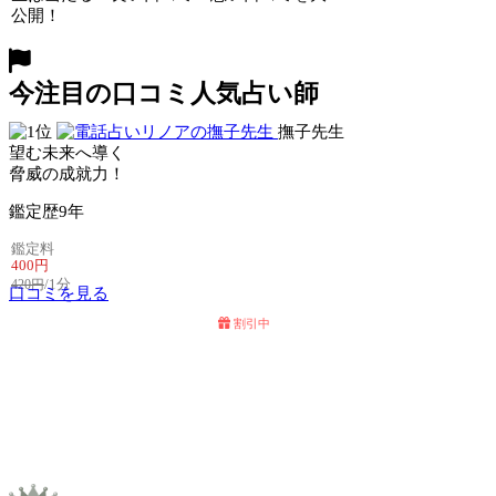
公開！
今注目の口コミ人気占い師
撫子先生
望む未来へ導く
脅威の成就力！
鑑定歴
9年
鑑定料
400円
/1分
420円
口コミを見る
割引中
電話占いセラ
電話占いリノア