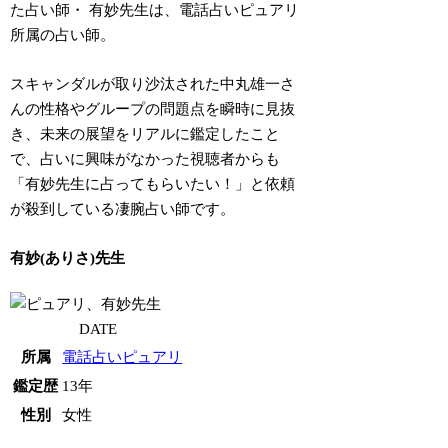
た占い師・
有妙先生
は、電話占いピュアリ
所属の占い師。
スキャンダルが取り沙汰された中丸雄一さ
んの性格やグループの問題点を瞬時に見抜
き、未来の展望をリアルに鑑定したこと
で、占いに興味がなかった視聴者からも
「有妙先生に占ってもらいたい！」と依頼
が殺到している凄腕占い師です。
有妙(ありさ)先生
DATE
所属
電話占いピュアリ
鑑定歴
13年
性別
女性