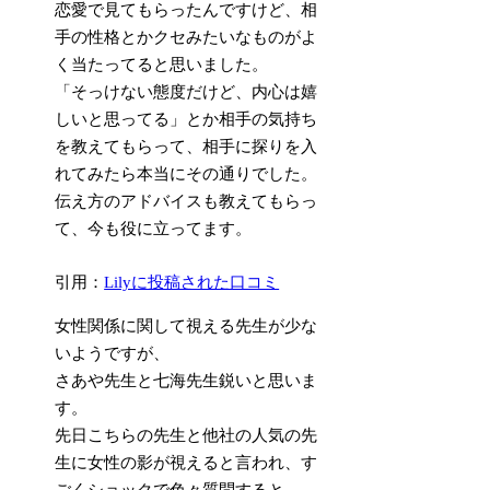
恋愛で見てもらったんですけど、
相
手の性格とかクセみたいなものがよ
く当たってると思いました
。
「そっけない態度だけど、内心は嬉
しいと思ってる」とか相手の気持ち
を教えてもらって、相手に探りを入
れてみたら本当にその通りでした。
伝え方のアドバイスも教えてもらっ
て、今も役に立ってます。
引用：
Lilyに投稿された口コミ
女性関係に関して
視える先生が少な
いようですが、
さあや先生と
七海先生鋭いと思いま
す
。
先日こちらの先生と他社の人気の先
生に女性の影が視えると言われ、す
ごくショックで色々質問すると