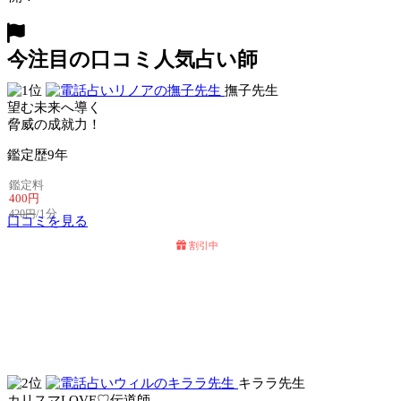
今注目の口コミ人気占い師
撫子先生
望む未来へ導く
脅威の成就力！
鑑定歴
9年
鑑定料
400円
/1分
420円
口コミを見る
割引中
電話占いセラ
電話占いリノア
キララ先生
カリスマLOVE♡伝道師