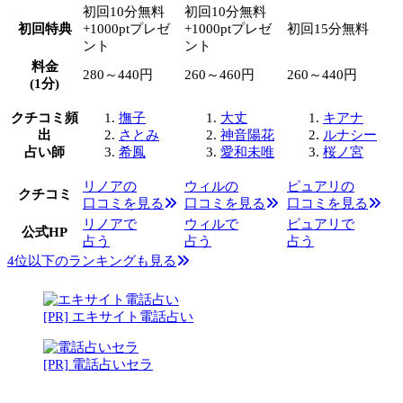
初回10分無料
初回10分無料
初回特典
+1000ptプレゼ
+1000ptプレゼ
初回15分無料
ント
ント
料金
280～440円
260～460円
260～440円
(1分)
クチコミ頻
撫子
大丈
キアナ
出
さとみ
神音陽花
ルナシー
占い師
希鳳
愛和未唯
桜ノ宮
リノアの
ウィルの
ピュアリの
クチコミ
口コミを見る
口コミを見る
口コミを見る
リノアで
ウィルで
ピュアリで
公式HP
占う
占う
占う
4位以下のランキングも見る
[PR] エキサイト電話占い
[PR] 電話占いセラ