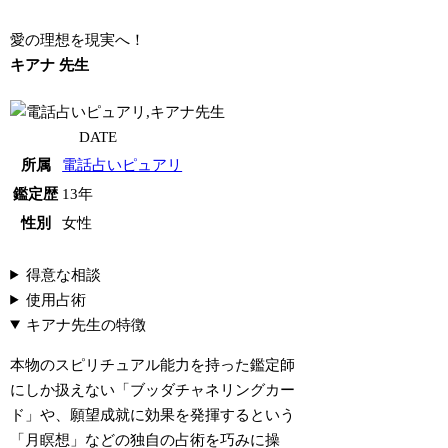
愛の理想を現実へ！
キアナ 先生
DATE
所属
電話占いピュアリ
鑑定歴
13年
性別
女性
得意な相談
使用占術
キアナ先生の特徴
本物のスピリチュアル能力を持った鑑定師
にしか扱えない「ブッダチャネリングカー
ド」や、願望成就に効果を発揮するという
「月瞑想」などの独自の占術を巧みに操