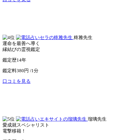
公式サイトへ
電話占いピュアリ
柊雅先生
運命を最善へ導く
縁結びの霊視鑑定
鑑定歴
14年
鑑定料
380円 /1分
口コミを見る
公式サイトへ
電話占いセラ
瑠璃先生
愛成就スペシャリスト
電撃移籍！