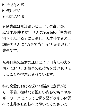
得意な相談
使用占術
鑑定の特徴
有妙先生は電話占いピュアリの占い師。
KAT-TUN中丸雄一さんのYouTube「中丸銀
河ちゃんねる」に出演し、天才科学者の玉
城絵美さんに
“ガチで当たる”
と紹介された
先生です。
奄美群島の巫女の血筋により口寄せの力を
備えており、お相手の気持ちを受け取り伝
えることを得意とされています。
特に恋愛における深いお悩みに定評があ
り、不倫、復縁など難しい内容でもエネル
ギーワークによってご縁を繋ぎやすい体質
へと上昇させ好転へと導いてくださいま