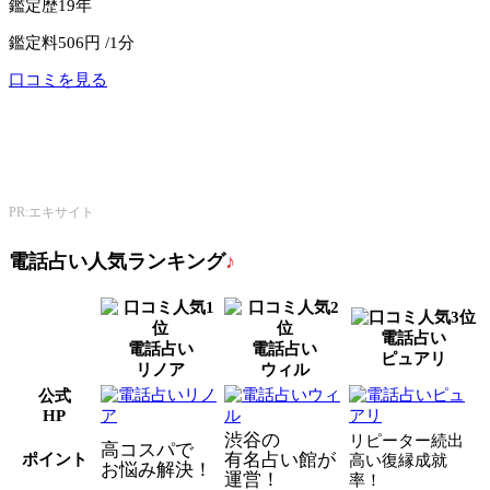
鑑定歴
19年
鑑定料
506円 /1分
口コミを見る
公式サイトへ
エキサイト電話占い
PR:エキサイト
電話占い人気ランキング
♪
電話占い
電話占い
電話占い
ピュアリ
リノア
ウィル
公式
HP
渋谷の
リピーター続出
高コスパで
有名占い館が
ポイント
高い復縁成就
お悩み解決！
運営！
率！