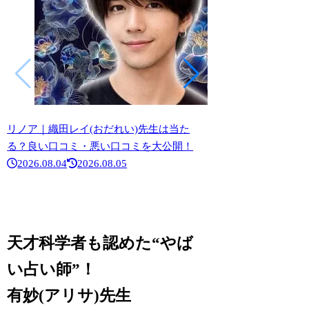
リノア｜織田レイ(おだれい)先生は当た
リノア｜水鏡(かがみ
る？良い口コミ・悪い口コミを大公開！
口コミ・悪い口コミ
2026.08.04
2026.08.05
2026.07.13
天才科学者も認めた“やば
い占い師”！
有妙(アリサ)先生