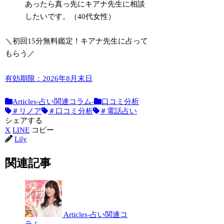
あったら真っ先にキアナ先生に相談
したいです。（40代女性）
＼初回15分無料鑑定！キアナ先生に占って
もらう／
有効期限：2026年8月末日
Articles-占い関連コラム-
口コミ分析
＃リノア
＃口コミ分析
＃電話占い
シェアする
X
LINE
コピー
Lily
関連記事
Articles-占い関連コ