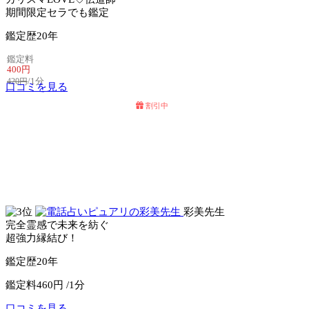
期間限定セラでも鑑定
鑑定歴
20年
鑑定料
400円
/1分
420円
口コミを見る
割引中
電話占いセラ
電話占いウィル
彩美先生
完全霊感で未来を紡ぐ
超強力縁結び！
鑑定歴
20年
鑑定料
460円 /1分
口コミを見る