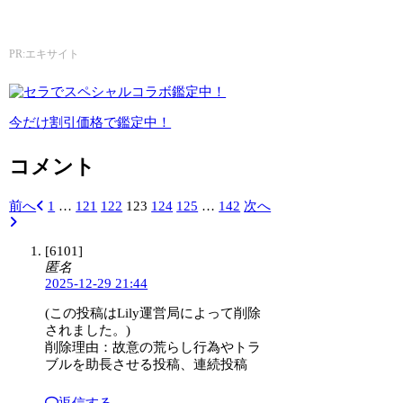
エキサイト電話占い
PR:エキサイト
今だけ割引価格で鑑定中！
コメント
前へ
1
…
121
122
123
124
125
…
142
次へ
[6101]
匿名
2025-12-29 21:44
(この投稿はLily運営局によって削除
されました。)
削除理由：故意の荒らし行為やトラ
ブルを助長させる投稿、連続投稿
返信する