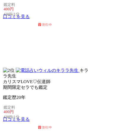
鑑定料
400円
/1分
420円
口コミを見る
割引中
電話占いセラ
電話占いリノア
キラ
ラ先生
カリスマLOVE♡伝道師
期間限定セラでも鑑定
鑑定歴
20年
鑑定料
400円
/1分
420円
口コミを見る
割引中