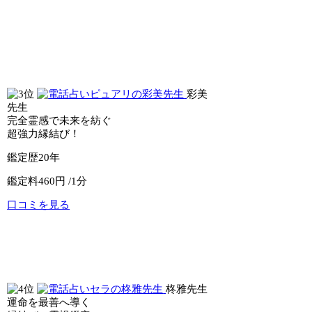
電話占いセラ
電話占いウィル
彩美
先生
完全霊感で未来を紡ぐ
超強力縁結び！
鑑定歴
20年
鑑定料
460円 /1分
口コミを見る
公式サイトへ
電話占いピュアリ
柊雅先生
運命を最善へ導く