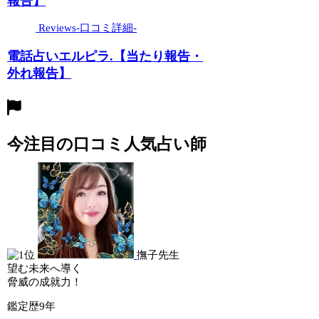
報告】
Reviews-口コミ詳細-
電話占いエルピラ.【当たり報告・
外れ報告】
今注目の口コミ人気占い師
撫子先生
望む未来へ導く
脅威の成就力！
鑑定歴
9年