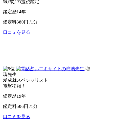
縁結びの霊視鑑定
鑑定歴
14年
鑑定料
380円 /1分
口コミを見る
公式サイトへ
電話占いセラ
瑠
璃先生
愛成就スペシャリスト
電撃移籍！
鑑定歴
19年
鑑定料
506円 /1分
口コミを見る
公式サイトへ