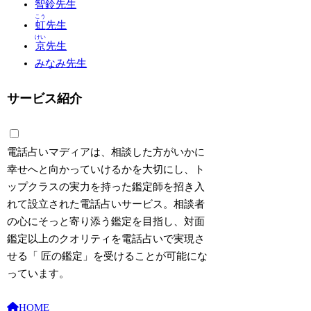
智鈴
先生
こう
虹
先生
けい
京
先生
みなみ先生
サービス紹介
電話占いマディアは、相談した方がいかに
幸せへと向かっていけるかを大切にし、ト
ップクラスの実力を持った鑑定師を招き入
れて設立された電話占いサービス。相談者
の心にそっと寄り添う鑑定を目指し、対面
鑑定以上のクオリティを電話占いで実現さ
せる「
匠の鑑定
」を受けることが可能にな
っています。
HOME