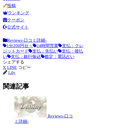
投稿
ランキング
クーポン
公式サイト
Reviews-口コミ詳細-
1分200円台～
24時間営業
支払：クレ
ジットカード
支払：先払い
支払：後払
い
支払：銀行振込
鑑定：電話占い
シェアする
X
LINE
コピー
Lily
関連記事
Reviews-口コ
ミ詳細-