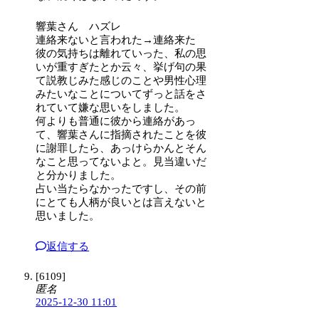
響葉さん ハズレ
連絡来ないと言われた→連絡来た
彼の気持ちは離れていった、私の思
いが重すぎたとか云々、挙げ句の果
て説教じみた感じのことや男性心理
みたいなことについてずっと話をさ
れていて嫌な思いをしました。
何よりも普通に彼から連絡があっ
て、響葉さんに指摘されたことを彼
に謝罪したら、あっけらかんとそん
なこと思ってないよと。見当違いだ
と分かりました。
占い当たらなかったですし、その前
にとても人柄が良いとは言えないと
思いました。
返信する
[6109]
匿名
2025-12-30 11:01