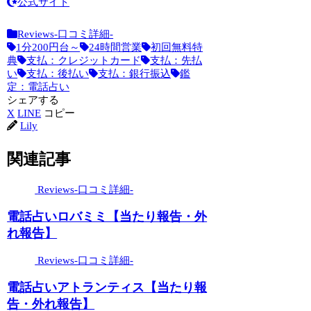
公式サイト
Reviews-口コミ詳細-
1分200円台～
24時間営業
初回無料特
典
支払：クレジットカード
支払：先払
い
支払：後払い
支払：銀行振込
鑑
定：電話占い
シェアする
X
LINE
コピー
Lily
関連記事
Reviews-口コミ詳細-
電話占いロバミミ【当たり報告・外
れ報告】
Reviews-口コミ詳細-
電話占いアトランティス【当たり報
告・外れ報告】