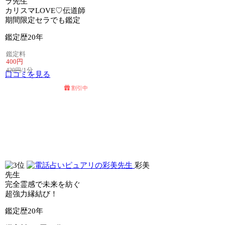
ラ先生
カリスマLOVE♡伝道師
期間限定セラでも鑑定
鑑定歴
20年
鑑定料
400円
/1分
420円
口コミを見る
割引中
電話占いセラ
電話占いウィル
彩美
先生
完全霊感で未来を紡ぐ
超強力縁結び！
鑑定歴
20年