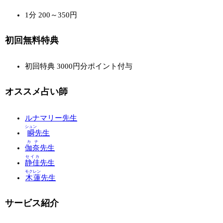
1分 200～350円
初回無料特典
初回特典
3000円分ポイント付与
オススメ占い師
ルナマリー先生
シュン
瞬
先生
カナ
伽奈
先生
セイカ
静佳
先生
モクレン
木蓮
先生
サービス紹介