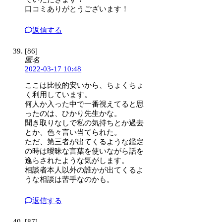
口コミありがとうございます！
返信する
[86]
匿名
2022-03-17 10:48
ここは比較的安いから、ちょくちょ
く利用しています。
何人か入った中で一番視えてると思
ったのは、ひかり先生かな。
聞き取りなしで私の気持ちとか過去
とか、色々言い当てられた。
ただ、第三者が出てくるような鑑定
の時は曖昧な言葉を使いながら話を
逸らされたような気がします。
相談者本人以外の誰かが出てくるよ
うな相談は苦手なのかも。
返信する
[87]