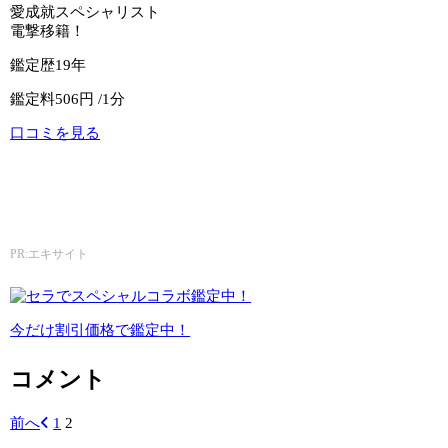
愛成就スペシャリスト
電撃移籍！
鑑定歴
19年
鑑定料
506円 /1分
口コミを見る
公式サイトへ
エキサイト電話占い
PR:エキサイト
今だけ割引価格で鑑定中！
コメント
前へ
1
2