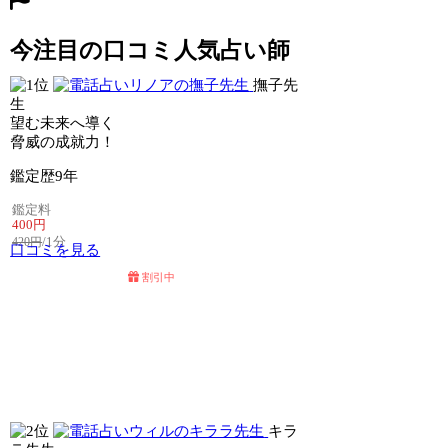
今注目の口コミ人気占い師
撫子先
生
望む未来へ導く
脅威の成就力！
鑑定歴
9年
鑑定料
400円
/1分
420円
口コミを見る
割引中
電話占いセラ
電話占いリノア
キラ