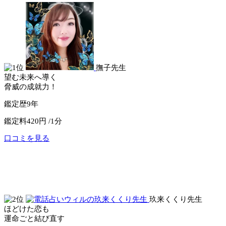
撫子先生
望む未来へ導く
脅威の成就力！
鑑定歴
9年
鑑定料
420円 /1分
口コミを見る
公式サイトへ
電話占いリノア
玖来くくり先生
ほどけた恋も
運命ごと結び直す