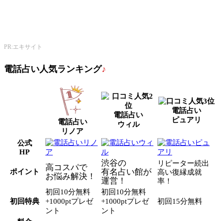
公式サイトへ
エキサイト電話占い
PR:エキサイト
電話占い人気ランキング
♪
電話占い
電話占い
ピュアリ
電話占い
ウィル
リノア
公式
HP
渋谷の
リピーター続出
高コスパで
有名占い館が
ポイント
高い復縁成就
お悩み解決！
運営！
率！
初回10分無料
初回10分無料
初回特典
+1000ptプレゼ
+1000ptプレゼ
初回15分無料
ント
ント