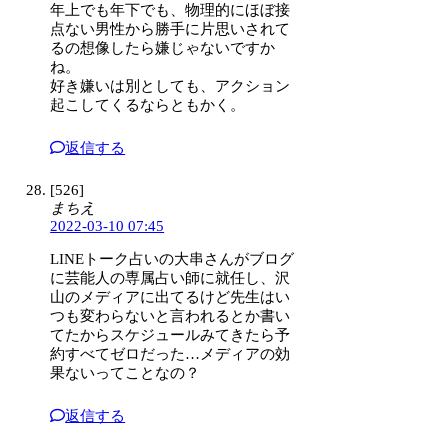
年上でも年下でも、物理的にほぼ接
点ない男性から勝手に片思いされて
るの想像したら嫌じゃないですか
ね。
好き嫌いは別としても、アクション
起こしてくるならともかく。
返信する
[526]
まちえ
2022-03-10 07:45
LINEトーク占いの大串さんがブログ
に芸能人の専属占い師に就任し、沢
山のメディアに出てるけど先生はい
つも変わらないと言われるとか書い
てたからスケジュールみてきたら予
約すべてゼロだった…メディアの効
果ないってことなの？
返信する