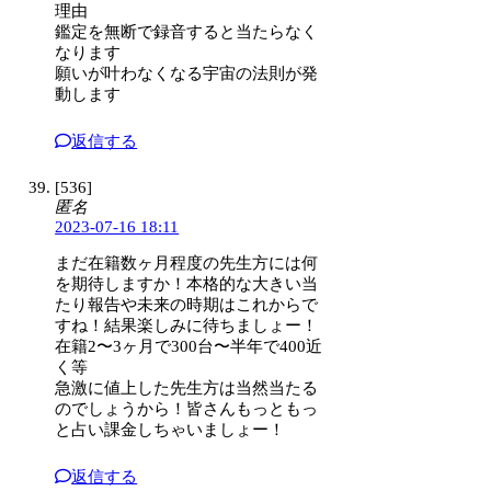
理由
鑑定を無断で録音すると当たらなく
なります
願いが叶わなくなる宇宙の法則が発
動します
返信する
[536]
匿名
2023-07-16 18:11
まだ在籍数ヶ月程度の先生方には何
を期待しますか！本格的な大きい当
たり報告や未来の時期はこれからで
すね！結果楽しみに待ちましょー！
在籍2〜3ヶ月で300台〜半年で400近
く等
急激に値上した先生方は当然当たる
のでしょうから！皆さんもっともっ
と占い課金しちゃいましょー！
返信する