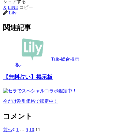
シェアする
X
LINE
コピー
Lily
関連記事
Talk-総合掲示
板-
【無料占い】掲示板
今だけ割引価格で鑑定中！
コメント
前へ
1
…
9
10
11