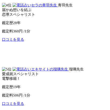
青羽先生
届かぬ想いを結ぶ
恋導スペシャリスト
鑑定歴
28年
鑑定料
360円 /1分
口コミを見る
公式サイトへ
電話占いセラ
瑠璃先生
愛成就スペシャリスト
電撃移籍！
鑑定歴
19年
鑑定料
506円 /1分
口コミを見る