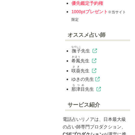
優先鑑定予約権
1000ptプレゼント
※当サイト
限定
オススメ占い師
なでしこ
撫子
先生
きほう
希鳳
先生
さき
咲葵
先生
ゆきの先生
なつめ
那津目
先生
サービス紹介
電話占いリノアは、日本最大級
の占い師専門プロダクション、
CSEプロダクション
が運営に携