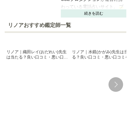
わっている電話占いサイト。
プ
ロダクション所属占い師の中で
も厳選された高い鑑定力を持
リノアおすすめ鑑定師一覧
つ、
当たる占い師が多数在籍
し
ている電話占いサイト
です。
鑑定料は220円～と比較的リーズ
リノア｜織田レイ(おだれい)先生
リノア｜水鏡(かがみ)先生は当
は当たる？良い口コミ・悪い口コ
る？良い口コミ・悪い口コミを
ナブルながら、『的中率が高
ミを大公開！
公開！
い』、『深い鑑定が受けられ
る』と評判がよく、2017年のオ
ープン以来、多くの利用者から
高評価を得ています。
大手プロダクション運営とあっ
てユーザーの
プライバシー保護
もバッチリ
。誰にも言えなかっ
た悩みも、リノアでなら安心し
て相談できます。