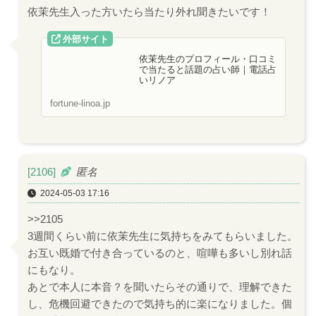
依茉先生入った方いたら当たり外れ聞きたいです！
依茉先生のプロフィール・口コミ
で当たると話題の占い師｜電話占
いリノア
fortune-linoa.jp
[2106]
匿名
2024-05-03 17:16
>>2105
3週間くらい前に依茉先生に気持ちをみてもらいました。
お互い既婚で付き合っているのと、喧嘩も多いし別れ話
にもなり。
あとで本人に本音？を聞いたらその通りで、理解できた
し、危機回避できたので気持ち的に楽になりました。個