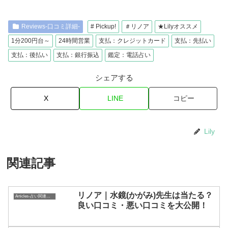
Reviews-口コミ詳細-
# Pickup!
＃リノア
★Lilyオススメ
1分200円台～
24時間営業
支払：クレジットカード
支払：先払い
支払：後払い
支払：銀行振込
鑑定：電話占い
シェアする
X
LINE
コピー
Lily
関連記事
リノア｜水鏡(かがみ)先生は当たる？
Articles-占い関連コラム-
良い口コミ・悪い口コミを大公開！