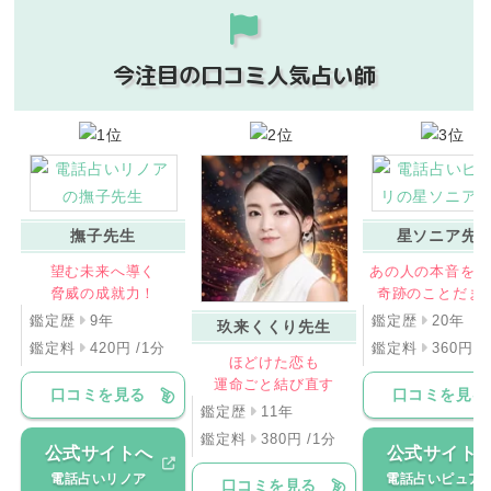
今注目の口コミ人気占い師
撫子先生
星ソニア先
望む未来へ導く
あの人の本音を紐
脅威の成就力！
奇跡のことだま
鑑定歴
9年
鑑定歴
20年
玖来くくり先生
鑑定料
420円 /1分
鑑定料
360円 /
ほどけた恋も
運命ごと結び直す
口コミを見る
口コミを見る
鑑定歴
11年
鑑定料
380円 /1分
公式サイトへ
公式サイト
電話占いリノア
電話占いピュア
口コミを見る