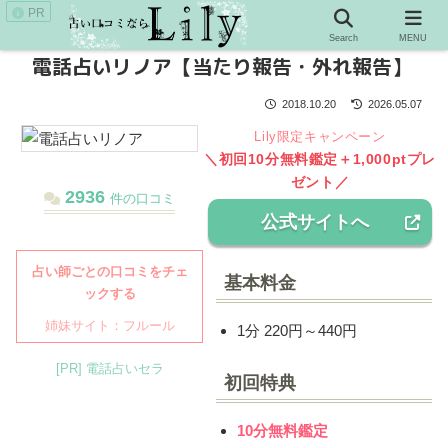
PR
Search
MENU
電話占いリノア【当たり報告・外れ報告】
2018.10.20
2026.05.07
Lily限定キャンペーン
＼初回10分無料鑑定＋1,000ptプレ
ゼント／
2936
件の口コミ
公式サイトへ
占い師ごとの口コミをチェ
基本料金
ックする
姉妹サイト：フルール
1分 220円～440円
[PR] 電話占いセラ
初回特典
10分無料鑑定