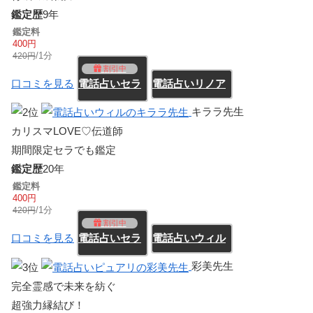
鑑定歴
9年
鑑定料
400円
/1分
420円
割引中
口コミを見る
電話占いセラ
電話占いリノア
キララ先生
カリスマLOVE♡伝道師
期間限定セラでも鑑定
鑑定歴
20年
鑑定料
400円
/1分
420円
割引中
口コミを見る
電話占いセラ
電話占いウィル
彩美先生
完全霊感で未来を紡ぐ
超強力縁結び！