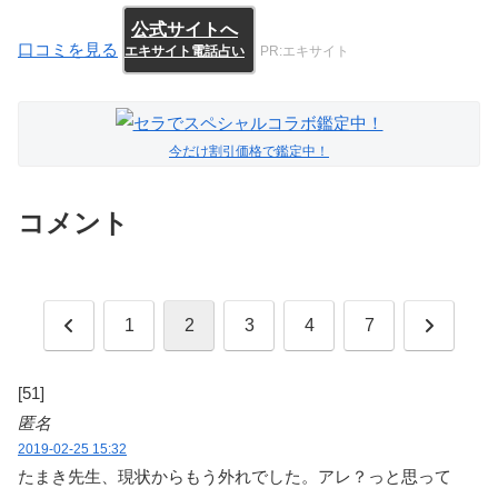
公式サイトへ
口コミを見る
エキサイト電話占い
PR:エキサイト
今だけ割引価格で鑑定中！
コメント
前
次
1
2
3
4
7
へ
へ
[51]
匿名
2019-02-25 15:32
たまき先生、現状からもう外れでした。アレ？っと思って