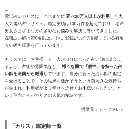
電話占いカリスは、これまでに
延べ20万人以上が利用
した大
人気電話占いサイト。鑑定実績は100万件を超えており、老若
男女さまざまな方の多彩なお悩みを解決に導いてきました。
在籍占い師は200名以上、中には雑誌などで活躍している有名
占い師も鑑定を行っています。
カリスでは、お客様一人一人が自分に合った占い師に出会え
るよう、占術や雰囲気など、
様々な面で『個性』を持った占
い師を全国から厳選
しています。自分に合った占い師の鑑定
を受けることで、その結果を活かそうという前向きな気持ち
が生まれ、利用者がより幸せへ近付くお手伝いをしたい、と
いう信念こそがカリスの人気の秘訣です。
提供元：ティファレト
「カリス」鑑定師一覧