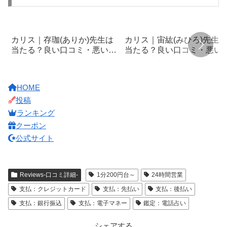
カリス｜存珈(ありか)先生は
カリス｜宙紘(みひろ)先生は
当たる？良い口コミ・悪い口
当たる？良い口コミ・悪い
コミを大公開！
コミを大公開！
HOME
投稿
ランキング
クーポン
公式サイト
Reviews-口コミ詳細-
1分200円台～
24時間営業
支払：クレジットカード
支払：先払い
支払：後払い
支払：銀行振込
支払：電子マネー
鑑定：電話占い
シェアする