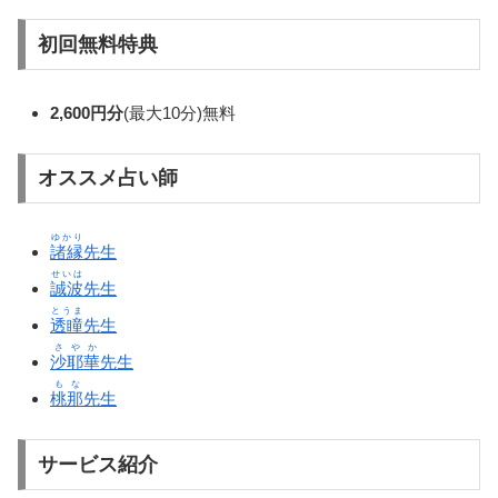
初回無料特典
2,600円分
(最大10分)無料
オススメ占い師
ゆかり
諸縁
先生
せいは
誠波
先生
とうま
透瞳
先生
さやか
沙耶華
先生
もな
桃那
先生
サービス紹介