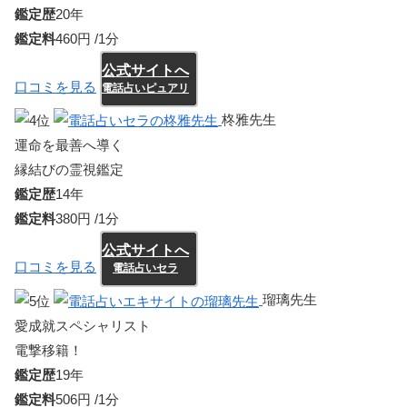
鑑定歴
20年
鑑定料
460円 /1分
公式サイトへ
口コミを見る
電話占いピュアリ
柊雅先生
運命を最善へ導く
縁結びの霊視鑑定
鑑定歴
14年
鑑定料
380円 /1分
公式サイトへ
口コミを見る
電話占いセラ
瑠璃先生
愛成就スペシャリスト
電撃移籍！
鑑定歴
19年
鑑定料
506円 /1分