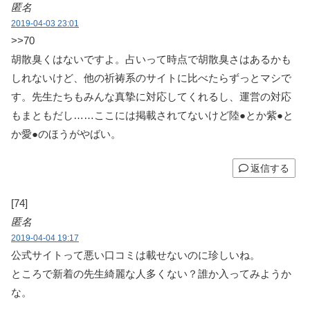
匿名
2019-04-03 23:01
>>70
胡散臭くはないですよ。占いって時点で胡散臭さはあるかも
しれないけど、他の祈祷系のサイトに比べたらずっとマシで
す。先生たちもみんな真摯に対応してくれるし、運営の対応
もまともだし……ここには掲載されてないけど陸●とか紫●と
か愛●のほうがやばい。
返信する
[74]
匿名
2019-04-04 19:17
公式サイトって悪い口コミは載せないのに珍しいね。
ところで新着の先生綺麗な人多くない？誰か入ってみようか
な。