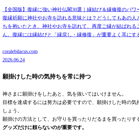
【全国版】復縁に強い神社仏閣30選｜縁結び＆縁修復のパワ
復縁祈願に神社やお寺を訪れる意味とは？どうしてもあの人
ちを抱いたとき、神社やお寺を訪れて、再度ご縁が結ばれる
ん。復縁には縁結びと「縁戻し・縁修復」が重要よく耳にする「
coralebilacus.com
2026.06.24
願掛けした時の気持ちを常に持つ
神さまに願掛けをしたあと、気を抜いてはいけません。
目標を達成するには努力は必要ですので、
願掛けした時の気
しょう。
願掛けの方法として、お守りを買ったりだるまを買ったりす
グッズだけに頼らないのが重要です。