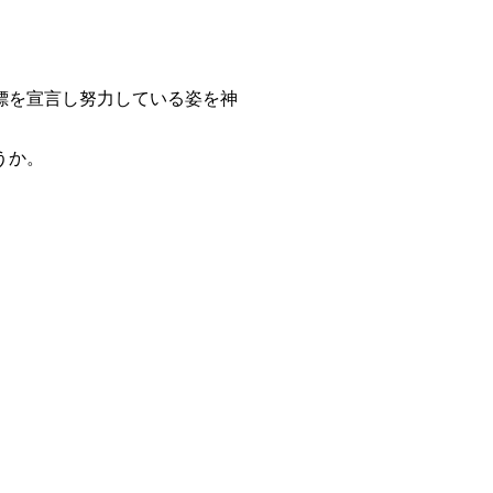
標を宣言し努力している姿を神
うか。