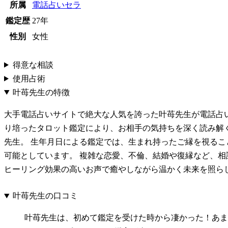
所属
電話占いセラ
鑑定歴
27年
性別
女性
得意な相談
使用占術
叶苺先生の特徴
大手電話占いサイトで絶大な人気を誇った叶苺先生が電話占い
り培ったタロット鑑定により、お相手の気持ちを深く読み解
先生。 生年月日による鑑定では、生まれ持ったご縁を視るこ
可能としています。 複雑な恋愛、不倫、結婚や復縁など、相
ヒーリング効果の高いお声で癒やしながら温かく未来を照ら
叶苺先生の口コミ
叶苺先生は、初めて鑑定を受けた時から凄かった！あま