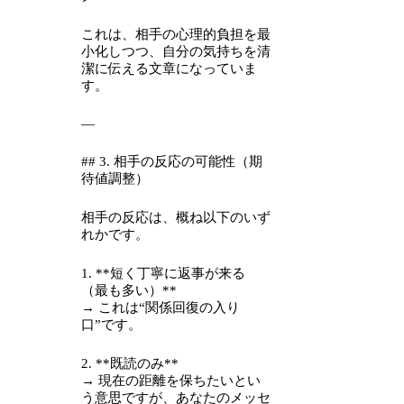
これは、相手の心理的負担を最
小化しつつ、自分の気持ちを清
潔に伝える文章になっていま
す。
—
## 3. 相手の反応の可能性（期
待値調整）
相手の反応は、概ね以下のいず
れかです。
1. **短く丁寧に返事が来る
（最も多い）**
→ これは“関係回復の入り
口”です。
2. **既読のみ**
→ 現在の距離を保ちたいとい
う意思ですが、あなたのメッセ