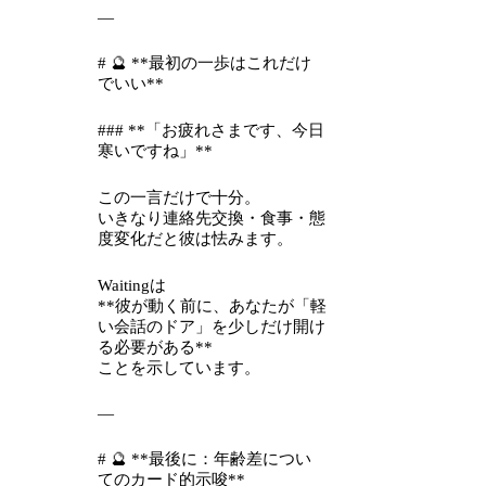
—
# 🔮 **最初の一歩はこれだけ
でいい**
### **「お疲れさまです、今日
寒いですね」**
この一言だけで十分。
いきなり連絡先交換・食事・態
度変化だと彼は怯みます。
Waitingは
**彼が動く前に、あなたが「軽
い会話のドア」を少しだけ開け
る必要がある**
ことを示しています。
—
# 🔮 **最後に：年齢差につい
てのカード的示唆**