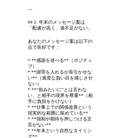
—
## 2. 年末のメッセージ案は
「配慮が高く、過不足がない」
あなたのメッセージ案は以下の
点で良好です：
* **感謝を述べる**（ポジティ
ブ）
* **謝罪を入れるが長引かせな
い**（過度な負い目を感じさせ
ない）
* **“前みたいに”とは言わな
い、と相手の境界を尊重**（相
手に負担をかけない）
* **仕事上での関係改善という
現実的な範囲に留めている**
* **強制や期待を押しつける文
言がない**
* **年末という自然なタイミン
グ**