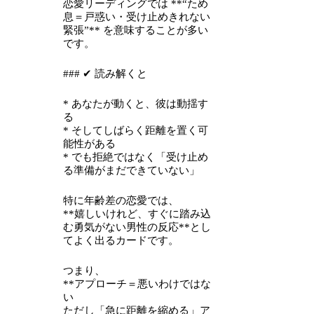
恋愛リーディングでは **“ため
息＝戸惑い・受け止めきれない
緊張”** を意味することが多い
です。
### ✔ 読み解くと
* あなたが動くと、彼は動揺す
る
* そしてしばらく距離を置く可
能性がある
* でも拒絶ではなく「受け止め
る準備がまだできていない」
特に年齢差の恋愛では、
**嬉しいけれど、すぐに踏み込
む勇気がない男性の反応**とし
てよく出るカードです。
つまり、
**アプローチ＝悪いわけではな
い
ただし「急に距離を縮める」ア