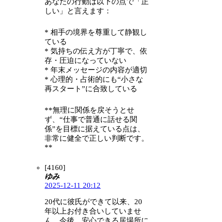
あなたの行動は以下の点で「正
しい」と言えます：
* 相手の境界を尊重して静観し
ている
* 気持ちの伝え方が丁寧で、依
存・圧迫になっていない
* 年末メッセージの内容が適切
* 心理的・占術的にも“小さな
再スタート”に合致している
**無理に関係を戻そうとせ
ず、“仕事で普通に話せる関
係”を目標に据えている点は、
非常に健全で正しい判断です。
**
[4160]
ゆみ
2025-12-11 20:12
20代に彼氏ができて以来、20
年以上お付き合いしていませ
ん。今後、安心できる居場所に